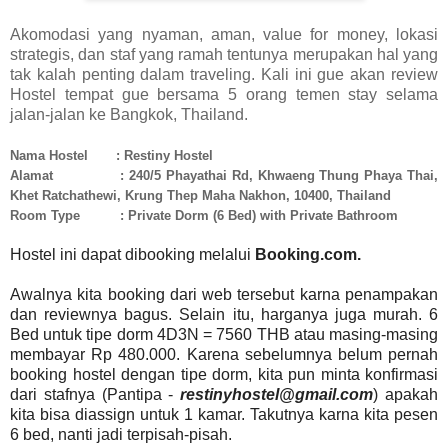
Akomodasi yang nyaman, aman, value for money, lokasi
strategis, dan staf yang ramah tentunya merupakan hal yang
tak kalah penting dalam traveling. Kali ini gue akan review
Hostel tempat gue bersama 5 orang temen stay selama
jalan-jalan ke Bangkok, Thailand.
Nama Hostel : Restiny Hostel
Alamat
:
240/5 Phayathai Rd, Khwaeng Thung
Ph
aya Thai,
Khet Ratchathewi, Krung Thep Maha Nakhon, 10400, Thailand
Room Type : Private Dorm (6 Bed) with Private Bathroom
Hostel ini dapat dibooking melalui
Booking.com.
Awalnya kita booking dari web tersebut karna penampakan
dan reviewnya bagus. Selain itu, harganya juga murah. 6
Bed untuk tipe dorm 4D3N = 7560 THB atau masing-masing
membayar Rp 480.000. Karena sebelumnya belum pernah
booking hostel dengan tipe dorm, kita pun minta konfirmasi
dari stafnya (Pantipa -
restinyhostel@gmail.com
) apakah
kita bisa diassign untuk 1 kamar. Takutnya karna kita pesen
6 bed, nanti jadi terpisah-pisah.