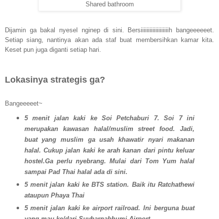
Shared bathroom
Dijamin ga bakal nyesel ngi
nep di sini. Bersiiiiiiiiiiiiiiiiiiih bangeeeeeet.
Setiap siang, nantinya akan ada staf buat membersihkan kamar kita.
Keset pun juga diganti setiap hari.
Lokasinya strategis ga?
Bangeeeeet~
5 menit jalan kaki ke Soi Petchaburi 7. Soi 7 ini
merupakan kawasan halal/muslim street food. Jadi,
buat yang muslim ga usah khawatir nyari makanan
halal. Cukup jalan kaki ke arah kanan dari pintu keluar
hostel.Ga perlu nyebrang. Mulai dari Tom Yum halal
sampai Pad Thai halal ada di sini.
5 menit jalan kaki ke BTS station. Baik itu Ratchathewi
ataupun Phaya Thai
5 menit jalan kaki ke airport railroad. Ini berguna buat
yang mau ke/dari Suvharnabhumi Airport