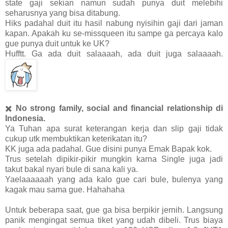
state gaji sekian namun sudah punya duit melebihi
seharusnya yang bisa ditabung.
Hiks padahal duit itu hasil nabung nyisihin gaji dari jaman
kapan. Apakah ku se-missqueen itu sampe ga percaya kalo
gue punya duit untuk ke UK?
Hufftt. Ga ada duit salaaaah, ada duit juga salaaaah.
✖️
No strong family, social and financial relationship di
Indonesia.
Ya Tuhan apa surat keterangan kerja dan slip gaji tidak
cukup utk membuktikan keterikatan itu?
KK juga ada padahal. Gue disini punya Emak Bapak kok.
Trus setelah dipikir-pikir mungkin karna Single juga jadi
takut bakal nyari bule di sana kali ya.
Yaelaaaaaah yang ada kalo gue cari bule, bulenya yang
kagak mau sama gue. Hahahaha
Untuk beberapa saat, gue ga bisa berpikir jernih. Langsung
panik mengingat semua tiket yang udah dibeli. Trus biaya