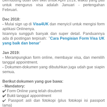
Berhubung udah beli tiket untuk April 2019, waktu yang pas
untuk mengurus visa adalah Januari - pertengahan
Februari.
Dec 2018:
-
Mulai sign up di
Visa4UK
dan menyicil untuk mengisi form
aplikasi Onlinenya.
Isiannya sungguh banyak dan super detail. Panduannya
ada di postingan terpisah: "
Cara Pengisian Form Visa UK
yang baik dan benar
"
Jan 2019:
-
Merampungkan form online, membayar visa, dan memilih
tanggal appointment.
-
Dokumen-dokumen yang dibutuhkan juga udah gue siapin
semua
.
Berikut dokumen yang gue bawa:
- Mandatory:
✔️
Form Online yang telah disubmit
✔️
Bukti tanggal appointment
✔️
Passport asli dan fotokopi (plus fotokopi isi passport
lama)