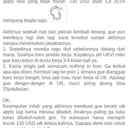
apply visa yang tidak murah. 130 USD alias 1,8 JUTA
melayang begitu saja.
Akhirnya setelah hati dan pikiran kembali tenang, gue pun
membaca lagi dan lagi surat tersebut sampe akhirnya
merasa menemukan jawabannya.
1. Sepertinya mereka ragu duit sebelumnya datang dari
mana. Soalnya baru pindah kerja. Kayaknya sih UKVI mikir
gue baru terjun di dunia kerja 3-4 bulan kali ya.
2. Karna single jadi semacam
nothing to lose
. Ga terikat
apa-apa disini. Kembali lagi ke poin 1 dimana gue dianggap
baru kerja banget, bisa jadi mau nyari kerja di UK. Apalagi
gue denger-denger di UK, nyuci piring doang bisa
25juta/bulan.
OK.
Kesimpulan inilah yang akhirnya membuat gue berani utk
apply lagi karna merasa dituduh. Anaknya paling ga suka
kalau dituduh-tuduh gini. Ya walaupun harus merogoh
kocek 130 USD utk kedua kalinya. Gapapa demi misi untuk