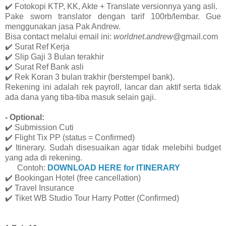
✔️
Fotokopi KTP, KK, Akte + Translate versionnya yang asli.
Pake sworn translator dengan tarif 100rb/lembar. Gue
menggunakan jasa Pak Andrew.
Bisa contact melalui email ini:
worldnet
.
andrew
@gmail.com
✔️
Surat Ref Kerja
✔️
Slip Gaji 3 Bulan terakhir
✔️
Surat Ref Bank asli
✔️
Rek Koran 3 bulan trakhir (berstempel bank).
Rekening ini adalah rek payroll, lancar dan aktif serta tidak
ada dana yang tiba-tiba masuk selain gaji.
- Optional:
✔️
Submission Cuti
✔️
Flight Tix PP (status = Confirmed)
✔️
Itinerary. Sudah disesuaikan agar tidak melebihi budget
yang ada di rekening.
Contoh:
DOWNLOAD HERE for ITINERARY
✔️
Bookingan Hotel (free cancellation)
✔️
Travel Insurance
✔️
Tiket WB Studio Tour Harry Potter (Confirmed)