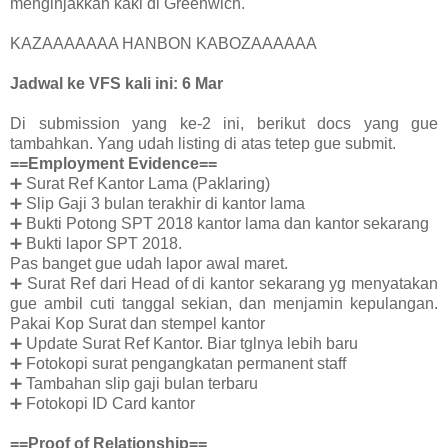
menginjakkan kaki di Greenwich.
KAZAAAAAAA HANBON KABOZAAAAAA
Jadwal ke VFS kali ini: 6 Mar
Di submission yang ke-2 ini, berikut docs yang gue
tambahkan. Yang udah listing di atas tetep gue submit.
==Employment Evidence==
➕
Surat Ref Kantor Lama (Paklaring)
➕
Slip Gaji 3 bulan terakhir di kantor lama
➕
Bukti Potong SPT 2018 kantor lama dan kantor sekarang
➕
Bukti lapor SPT 2018.
Pas banget gue udah lapor awal maret.
➕
Surat Ref dari Head of di kantor sekarang yg menyatakan
gue ambil cuti tanggal sekian, dan menjamin kepulangan.
Pakai Kop Surat dan stempel kantor
➕
Update Surat Ref Kantor. Biar tglnya lebih baru
➕
Fotokopi surat pengangkatan permanent staff
➕
Tambahan slip gaji bulan terbaru
➕
Fotokopi ID Card kantor
==Proof of Relationship==