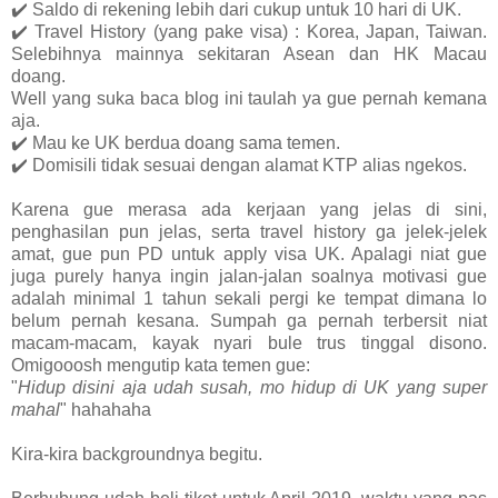
✔️
Saldo di rekening lebih dari cukup untuk 10 hari di UK.
✔️
Travel History (yang pake visa) : Korea, Japan, Taiwan.
Selebihnya mainnya sekitaran Asean dan HK Macau
doang.
Well yang suka baca blog ini taulah ya gue pernah kemana
aja.
✔️
Mau ke UK berdua doang sama temen.
✔️
Domisili tidak sesuai dengan alamat KTP alias ngekos.
Karena gue merasa ada kerjaan yang jelas di sini,
penghasilan pun jelas, serta travel history ga jelek-jelek
amat, gue pun PD untuk apply visa UK. Apalagi niat gue
juga purely hanya ingin jalan-jalan soalnya motivasi gue
adalah minimal 1 tahun sekali pergi ke tempat dimana lo
belum pernah kesana. Sumpah ga pernah terbersit niat
macam-macam, kayak nyari bule trus tinggal disono.
Omigooosh mengutip kata temen gue:
"
Hidup disini aja udah susah, mo hidup di UK yang super
mahal
" hahahaha
Kira-kira backgroundnya begitu.