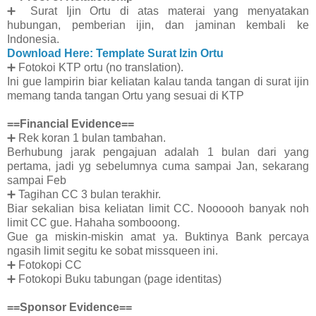
➕
Surat Ijin Ortu di atas materai yang menyatakan
hubungan, pemberian ijin, dan jaminan kembali ke
Indonesia.
Download Here: Template Surat Izin Ortu
➕
Fotokoi KTP ortu (no translation).
Ini gue lampirin biar keliatan kalau tanda tangan di surat ijin
memang tanda tangan Ortu yang sesuai di KTP
==Financial Evidence==
➕
Rek koran 1 bulan tambahan.
Berhubung jarak pengajuan adalah 1 bulan dari yang
pertama, jadi yg sebelumnya cuma sampai Jan, sekarang
sampai Feb
➕
Tagihan CC 3 bulan terakhir.
Biar sekalian bisa keliatan limit CC. Noooooh banyak noh
limit CC gue. Hahaha sombooong.
Gue ga miskin-miskin amat ya. Buktinya Bank percaya
ngasih limit segitu ke sobat missqueen ini.
➕
Fotokopi CC
➕
Fotokopi Buku tabungan (page identitas)
==Sponsor Evidence==