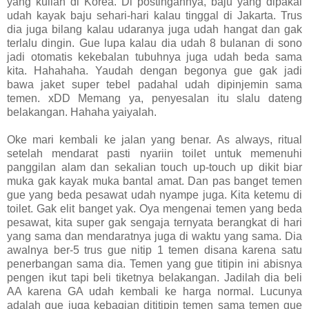
yang kuliah di Korea. Di postingannya, baju yang dipakai
udah kayak baju sehari-hari kalau tinggal di Jakarta. Trus
dia juga bilang kalau udaranya juga udah hangat dan gak
terlalu dingin. Gue lupa kalau dia udah 8 bulanan di sono
jadi otomatis kekebalan tubuhnya juga udah beda sama
kita. Hahahaha. Yaudah dengan begonya gue gak jadi
bawa jaket super tebel padahal udah dipinjemin sama
temen. xDD Memang ya, penyesalan itu slalu dateng
belakangan. Hahaha yaiyalah.
Oke mari kembali ke jalan yang benar. As always, ritual
setelah mendarat pasti nyariin toilet untuk memenuhi
panggilan alam dan sekalian touch up-touch up dikit biar
muka gak kayak muka bantal amat. Dan pas banget temen
gue yang beda pesawat udah nyampe juga. Kita ketemu di
toilet. Gak elit banget yak. Oya mengenai temen yang beda
pesawat, kita super gak sengaja ternyata berangkat di hari
yang sama dan mendaratnya juga di waktu yang sama. Dia
awalnya ber-5 trus gue nitip 1 temen disana karena satu
penerbangan sama dia. Temen yang gue titipin ini abisnya
pengen ikut tapi beli tiketnya belakangan. Jadilah dia beli
AA karena GA udah kembali ke harga normal. Lucunya
adalah gue juga kebagian dititipin temen sama temen gue