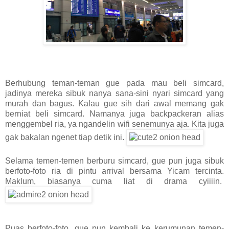
Berhubung teman-teman gue pada mau beli simcard,
jadinya mereka sibuk nanya sana-sini nyari simcard yang
murah dan bagus. Kalau gue sih dari awal memang gak
berniat beli simcard. Namanya juga backpackeran alias
menggembel ria, ya ngandelin wifi senemunya aja. Kita juga
gak bakalan ngenet tiap detik ini.
Selama temen-temen berburu simcard, gue pun juga sibuk
berfoto-foto ria di pintu arrival bersama Yicam tercinta.
Maklum, biasanya cuma liat di drama cyiiiin.
Puas berfoto-foto, gue pun kembali ke kerumunan temen-