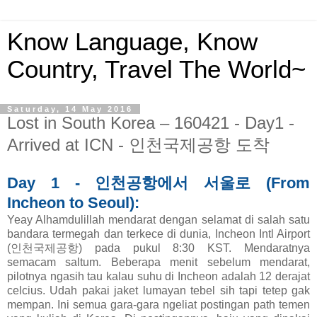
Know Language, Know
Country, Travel The World~
Saturday, 14 May 2016
Lost in South Korea – 160421 - Day1 -
Arrived at ICN - 인천국제공항 도착
Day 1 - 인천공항에서 서울로 (From
Incheon to Seoul):
Yeay Alhamdulillah mendarat dengan selamat di salah satu
bandara termegah dan terkece di dunia, Incheon Intl Airport
(인천국제공항) pada pukul 8:30 KST. Mendaratnya
semacam saltum. Beberapa menit sebelum mendarat,
pilotnya ngasih tau kalau suhu di Incheon adalah 12 derajat
celcius. Udah pakai jaket lumayan tebel sih tapi tetep gak
mempan. Ini semua gara-gara ngeliat postingan path temen