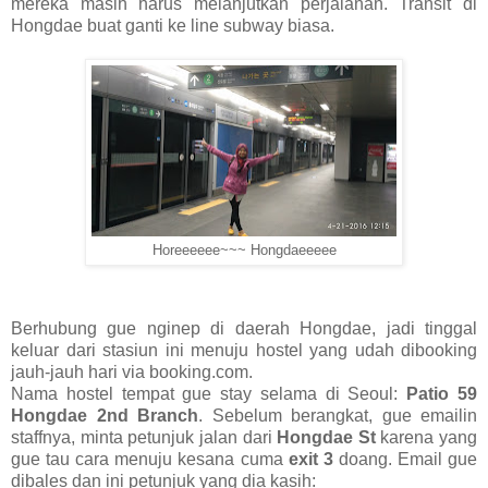
mereka masih harus melanjutkan perjalanan. Transit di
Hongdae buat ganti ke line subway biasa.
Horeeeeee~~~ Hongdaeeeee
Berhubung gue nginep di daerah Hongdae, jadi tinggal
keluar dari stasiun ini menuju hostel yang udah dibooking
jauh-jauh hari via booking.com.
Nama hostel tempat gue stay selama di Seoul:
Patio 59
Hongdae 2nd Branch
. Sebelum berangkat, gue emailin
staffnya, minta petunjuk jalan dari
Hongdae St
karena yang
gue tau cara menuju kesana cuma
exit 3
doang. Email gue
dibales dan ini petunjuk yang dia kasih: