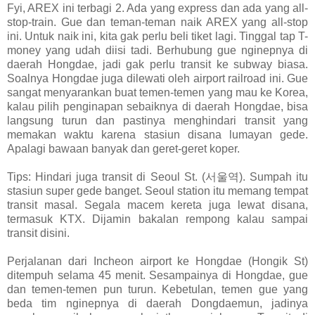
Fyi, AREX ini terbagi 2. Ada yang express dan ada yang all-
stop-train. Gue dan teman-teman naik AREX yang all-stop
ini. Untuk naik ini, kita gak perlu beli tiket lagi. Tinggal tap T-
money yang udah diisi tadi. Berhubung gue nginepnya di
daerah Hongdae, jadi gak perlu transit ke subway biasa.
Soalnya Hongdae juga dilewati oleh airport railroad ini. Gue
sangat menyarankan buat temen-temen yang mau ke Korea,
kalau pilih penginapan sebaiknya di daerah Hongdae, bisa
langsung turun dan pastinya menghindari transit yang
memakan waktu karena stasiun disana lumayan gede.
Apalagi bawaan banyak dan geret-geret koper.
Tips: Hindari juga transit di Seoul St. (서울역). Sumpah itu
stasiun super gede banget. Seoul station itu memang tempat
transit masal. Segala macem kereta juga lewat disana,
termasuk KTX. Dijamin bakalan rempong kalau sampai
transit disini.
Perjalanan dari Incheon airport ke Hongdae (Hongik St)
ditempuh selama 45 menit. Sesampainya di Hongdae, gue
dan temen-temen pun turun. Kebetulan, temen gue yang
beda tim nginepnya di daerah Dongdaemun, jadinya