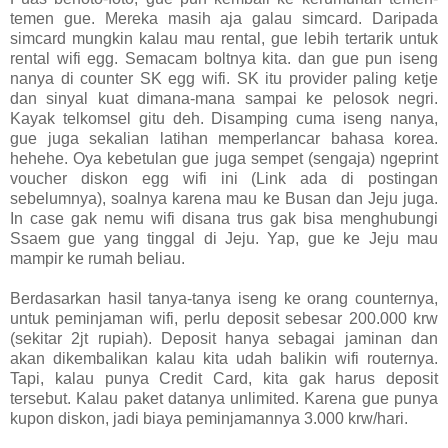
temen gue. Mereka masih aja galau simcard. Daripada
simcard mungkin kalau mau rental, gue lebih tertarik untuk
rental wifi egg. Semacam boltnya kita. dan gue pun iseng
nanya di counter SK egg wifi. SK itu provider paling ketje
dan sinyal kuat dimana-mana sampai ke pelosok negri.
Kayak telkomsel gitu deh. Disamping cuma iseng nanya,
gue juga sekalian latihan memperlancar bahasa korea.
hehehe. Oya kebetulan gue juga sempet (sengaja) ngeprint
voucher diskon egg wifi ini (Link ada di postingan
sebelumnya), soalnya karena mau ke Busan dan Jeju juga.
In case gak nemu wifi disana trus gak bisa menghubungi
Ssaem gue yang tinggal di Jeju. Yap, gue ke Jeju mau
mampir ke rumah beliau.
Berdasarkan hasil tanya-tanya iseng ke orang counternya,
untuk peminjaman wifi, perlu deposit sebesar 200.000 krw
(sekitar 2jt rupiah). Deposit hanya sebagai jaminan dan
akan dikembalikan kalau kita udah balikin wifi routernya.
Tapi, kalau punya Credit Card, kita gak harus deposit
tersebut. Kalau paket datanya unlimited. Karena gue punya
kupon diskon, jadi biaya peminjamannya 3.000 krw/hari.