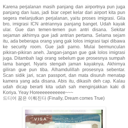
Karena perjalanan masih panjang dan airportnya pun juga
panjang dan luas, jadi biar cepet kelar dari airport kita pun
segera melanjutkan perjalanan, yaitu proses imigrasi. Gila
bro, imigrasi ICN antriannya panjang banget. Udah kayak
ular. Gue dan temen-temen pun antri disana. Sekitar
sejaman akhirnya gue jadi antrian pertama. Selama sejam
itu, ada beberapa orang yang gak lolos imigrasi tapi dibawa
ke security room. Gue jadi parno. Mulai bermunculan
pikiran-pikiran aneh. Jangan-jangan gue gak lolos imigrasi
juga. Ditambah lagi orang sebelum gue prosesnya sumpah
lama banget. Nyaris stengah jaman kayaknya. Akhirnya
giliran gue pun tiba. Alhamdulillah prosesnya sebentar.
Scan sidik jari, scan passport, dan mata disuruh menatap
kamera yang ada disana. Abis itu, dikasih deh cap. Kalau
udah dicap berarti kita udah sah menginjakkan kaki di
Koriya. Yeay Horeeeeeeeeeee~~~
드디어 꿈은 이뤄진다 (Finally, Dream comes True)