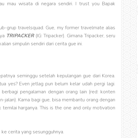
au mau wisata di negara sendiri. I trust you Bapak
sub-grup travelsquad. Gue, my former travelmate alias
nya
TRIPACKER
(IG: Tripacker). Gimana Tripacker, seru
lian simpulin sendiri dari cerita gue ini.
Tepatnya seminggu setelah kepulangan gue dari Korea.
 yes? Even jetlag pun belum kelar udah pergi lagi.
 berbagi pengalaman dengan orang lain (red: konten
alan-jalan). Karna bagi gue, bisa membantu orang dengan
ternilai harganya. This is the one and only motivation
 ke cerita yang sesungguhnya.