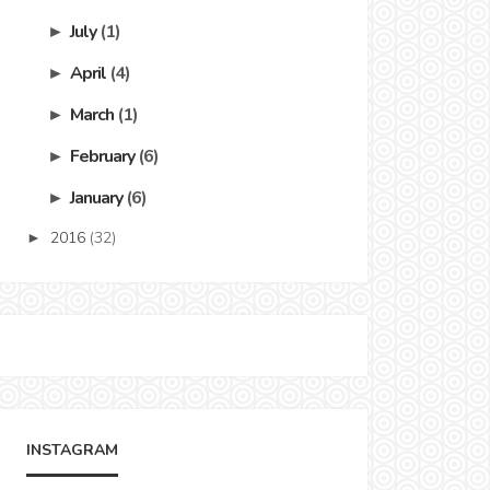
July
(1)
►
April
(4)
►
March
(1)
►
February
(6)
►
January
(6)
►
2016
(32)
►
INSTAGRAM