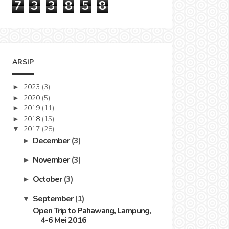
7
3
3
8
5
8
ARSIP
2023
(3)
►
2020
(5)
►
2019
(11)
►
2018
(15)
►
2017
(28)
▼
December
(3)
►
November
(3)
►
October
(3)
►
September
(1)
▼
Open Trip to Pahawang, Lampung,
4-6 Mei 2016