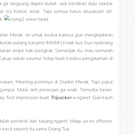
 ga langsung dapet duduk. Jadi berdikari dulu sekitar
r tol Kebon Jeruk. Tapi semua harus disyukurin sih.
k.
uhan Merak. Ini untuk kedua kalinya gue menginjakkan
g ikutan pulang basamo IMAMI UI naik bus trus nyebrang
jalanan ampe kaki bengkak. Semenjak itu, mau semurah
 Cukup sekali seumur hidup buat koleksi pengalaman di
alam. Meeting pointnya di Dunkin Merak. Tapi pukul
umpul. Mulai deh perasaan ga enak. Ternyata bener.
y, first impression buat
Tripacker =
ngaret. Gue kasih
 adalah perokok dan tukang ngaret. Maap ya no offense.
 kecil seperti itu sama Orang Tua.