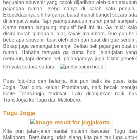
berjualan souvenir yang cocok dijadikan oleh-oleh ataupun
pajangan rumah. Iseng nanya di salah satu penjual.
Ekspektasinya sih harganya bakal mahal banget secara ada
di tempat wisata. Tapi yaampuuuuuun murah parah sumpah.
Karna murah langsung impulsif beli ini itu. Ga mikir kalo
disini murah gimana di luar, kayak malioboro. Gue pun beli
beberapa souvenir buat oleh-oleh dan buat diri gue sendiri.
Bokap juga semangat belanja. Beliau beli pajangan buat di
rumah. Hahaha ternyata ga cuma hobi jalan-jalan yang
menurun, tapi demen beli pajangannya juga faktor genetik
ternyata sodara-sodara.
Puas foto-foto dan belanja, kita pun balik ke pusat kota
Jogja. Dari pintu keluar Prambanan, naik becak menuju
Halte TransJogja terdekat. Lalu dilanjutkan naik bus
TransJogja ke Tugu dan Malioboro.
Tugu Jogja
Kita pun jalan-jalan santai muterin kawasan Tugu dan
Malioboro. Berhubung udah siang, kita pun tak lupa untuk