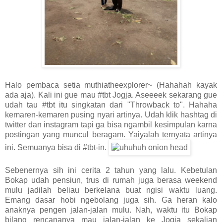
Halo pembaca setia muthiatheexplorer~ (Hahahah kayak
ada aja). Kali ini gue mau #tbt Jogja. Aseeeek sekarang gue
udah tau #tbt itu singkatan dari "Throwback to". Hahaha
kemaren-kemaren pusing nyari artinya. Udah klik hashtag di
twitter dan instagram tapi ga bisa ngambil kesimpulan karna
postingan yang muncul beragam. Yaiyalah ternyata artinya
ini. Semuanya bisa di #tbt-in.
Sebenernya sih ini cerita 2 tahun yang lalu. Kebetulan
Bokap udah pensiun, trus di rumah juga berasa weekend
mulu jadilah beliau berkelana buat ngisi waktu luang.
Emang dasar hobi ngebolang juga sih. Ga heran kalo
anaknya pengen jalan-jalan mulu. Nah, waktu itu Bokap
bilang rencananya mau jalan-jalan ke Jogja sekalian