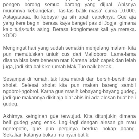
pengen borong semua barang yang dijual. Abisnya
murahnya kebangetan. Tas-tas batik masa' cuma 10.000.
Astagaaaaa. Itu kebayar ga sih upah capeknya. Gue aja
yang kere begini berasa kaya banget pas di Jogja, gimana
kalo turis-turis asing. Berasa konglomerat kali ya mereka.
xDDD
Mengingat hari yang sudah semakin menjelang malam, kita
pun memutuskan untuk cus dari Malioboro. Lama-lama
disana bisa kere beneran ntar. Karena udah capek dan lelah
juga, jadi kita balik ke rumah Mak Tuo naik becak.
Sesampai di rumah, tak lupa mandi dan bersih-bersih dan
sholat. Selesai sholat kita pun makan bareng sambil
ngobrol-ngobrol. Karna gue masih kebayang-bayang gudeg,
jadi gue makannya dikit aja biar abis ini ada alesan buat beli
gudeg.
Akhirnya keinginan gue terwujud. Kita ditunjukin dimana
beli gudeg yang enak. Lagi-lagi dengan alesan ga mau
ngerepotin, gue pun perginya berdua bokap doang.
Sekalian katanya bokap mo nyari batik.