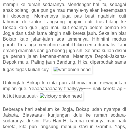
mampir ke rumah sodaranya. Mendengar hal itu, sebagai
anak bolang, gue pun ga mau menyia-nyiakan kesempatan
ini doooong. Momentnya juga pas buat ngabisin cuti
tahunan di kantor. Langsung ngajuin cuti, trus bilang ke
Bokap kalo gue juga mau ikut soalnya belom pernah ke
Jogja dan udah lama pingin naik kereta jauh. Sekalian biar
Bokap kalo jalan-jalan ada temennya. Hihihiihi modus
parah. Trus juga memohon sambil bikin cerita dramatis. Tapi
emang dramatis dan ga boong juga sih. Selama kuliah disini
ga pernah jalan kemana-mana. Maennya Depok-Jakarta-
Depok mulu. Paling jauh Bandung. Hiks, diperbudak sama
tugas-tugas kuliah cuy.
Untunglah Bokap tercinta pun akhirnya mau mewujudkan
impian gue. Yeaaaaaaaaaay finallyyyy~~~ naik kereta api~
tut tut tuuuuuuut~
Beberapa hari sebelum ke Jogja, Bokap udah nyampe di
Jakarta. Biasaaaa~ kunjungan dulu ke rumah sodara-
sodaranya di sini. Pas Hari H, karena ceritanya mau naik
kereta, kita pun langsung menuju stasiun Gambir. Yaps,