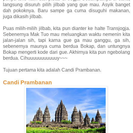
langsung disuruh pilih jilbab yang gue mau. Asyik banget
dah pokoknya. Baru sampe ga cuma disuguhi makanan,
juga dikasih jilbab.
Puas milih-milih jilbab, kita pun dianter ke halte Transjogja.
Sebenernya Mak Tuo mau meluangkan waktu nemenin kita
jalan-jalan sih, tapi karna gue ga mau ganggu, ga sih,
sebenernya maunya cuma berdua Bokap, dan untungnya
Bokap mengerti kode dari gue. Akhirnya kita pun ngebolang
berdua. Cihuuuuuuuuuuuy~~~
Tujuan pertama kita adalah Candi Prambanan.
Candi Prambanan