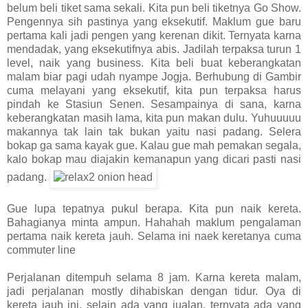
belum beli tiket sama sekali. Kita pun beli tiketnya Go Show.
Pengennya sih pastinya yang eksekutif. Maklum gue baru
pertama kali jadi pengen yang kerenan dikit. Ternyata karna
mendadak, yang eksekutifnya abis. Jadilah terpaksa turun 1
level, naik yang business. Kita beli buat keberangkatan
malam biar pagi udah nyampe Jogja. Berhubung di Gambir
cuma melayani yang eksekutif, kita pun terpaksa harus
pindah ke Stasiun Senen. Sesampainya di sana, karna
keberangkatan masih lama, kita pun makan dulu. Yuhuuuuu
makannya tak lain tak bukan yaitu nasi padang. Selera
bokap ga sama kayak gue. Kalau gue mah pemakan segala,
kalo bokap mau diajakin kemanapun yang dicari pasti nasi
padang.
Gue lupa tepatnya pukul berapa. Kita pun naik kereta.
Bahagianya minta ampun. Hahahah maklum pengalaman
pertama naik kereta jauh. Selama ini naek keretanya cuma
commuter line
Perjalanan ditempuh selama 8 jam. Karna kereta malam,
jadi perjalanan mostly dihabiskan dengan tidur. Oya di
kereta jauh ini, selain ada yang jualan, ternyata ada yang